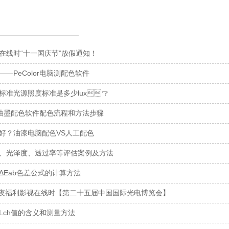
线时“十一国庆节”放假通知！
—PeColor电脑测配色软件
？标准光源照度标准是多少lux？
油漆油墨配色软件配色流程和方法步骤
？油漆电脑配色VS人工配色
、光泽度、透过率等评估案例及方法
ΔEab色差公式的计算方法
 午夜福利影视在线时【第二十五届中国国际光电博览会】
Lch值的含义和测量方法