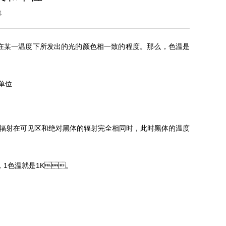
1:14
一温度下所发出的光的颜色相一致的程度。那么，色温是
源的辐射在可见区和绝对黑体的辐射完全相同时，此时黑体的温度
，1色温就是1K。