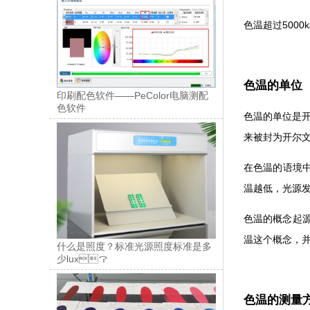
色温超过5000k
色温的单位
印刷配色软件——PeColor电脑测配
色软件
色温的单位是开尔
来被封为开尔文勋
在色温的语境中
温越低，
色温的概念起源于
温这个概念，
什么是照度？标准光源照度标准是多
少lux？
色温的测量