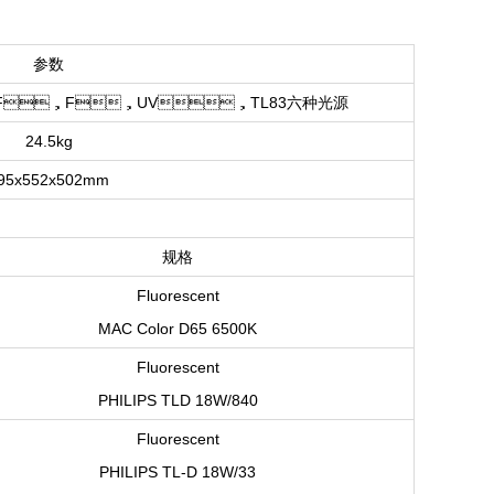
参数
WF，F，UV，TL83六种光源
24.5kg
95x552x502mm
规格
Fluorescent
MAC Color D65 6500K
Fluorescent
PHILIPS TLD 18W/840
Fluorescent
PHILIPS TL-D 18W/33