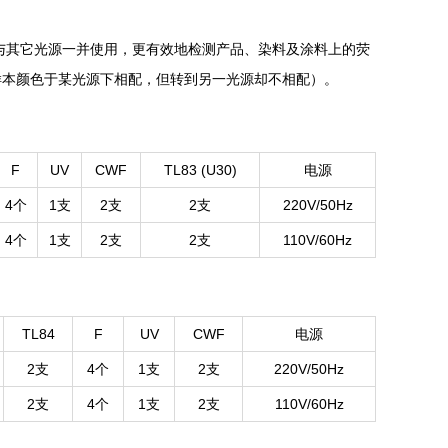
立或与其它光源一并使用，更有效地检测产品、染料及涂料上的荧
颜色于某光源下相配，但转到另一光源却不相配）。
F
UV
CWF
TL83 (U30)
电源
4个
1支
2支
2支
220V/50Hz
4个
1支
2支
2支
110V/60Hz
TL84
F
UV
CWF
电源
2支
4个
1支
2支
220V/50Hz
2支
4个
1支
2支
110V/60Hz