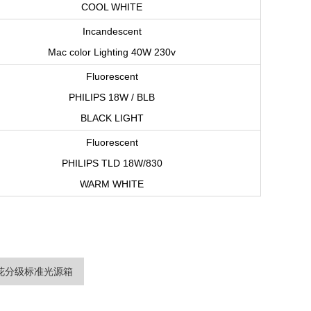
COOL WHITE
Incandescent
Mac color Lighting 40W 230v
Fluorescent
PHILIPS 18W / BLB
BLACK LIGHT
Fluorescent
PHILIPS TLD 18W/830
WARM WHITE
棉花分级标准光源箱