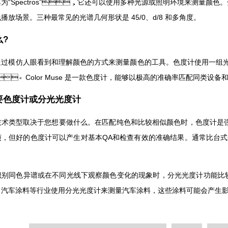
为“Spectros”，它还可以使用多种光源或照明环境来测量颜色
场景。三种最常见的光谱几何形状是 45/0、d/8 和多角度。
?
过模仿人眼看到和理解颜色的方式来测量颜色的工具。色度计使用一组光源将
B)。Color Muse 是一款色度计，能够以极高的准确率匹配同类设备和
要色度计或分光光度计
类型取决于您想要做什么。在匹配纯色和比较相似颜色时，色度计是强
，但好的色度计可以产生对基本QA和检查有效的准确结果。通常比台式
谈到识别同色异谱或在不同光线下观察颜色变化的现象时，分光光度计功能比
。汽车涂料等行业使用分光光度计来测量汽车涂料，这些涂料可能会产生影