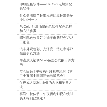
印刷配色软件——PeColor电脑测配
色软件
什么是照度？标准光源照度标准是多
少lux？
PeColor油漆油墨配色软件配色流程
和方法步骤
哪种配色效果好？油漆电脑配色VS人
工配色
汽车外观色彩、光泽度、透过率等评
估案例及方法
午夜成人福利ΔEab色差公式的计算方
法
展会回顾 | 午夜福利影视在线时【第
二十五届中国国际光电博览会】
午夜成人福利Lch值的含义和测量方
法
喜迎中秋佳节，午夜福利影视在线时
员工福利已派送！