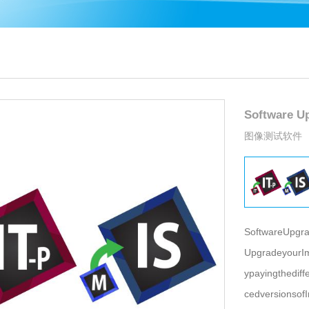
Software
图像测试软件
Soft
UpgradeyourIm
ypayingthedif
cedversionso