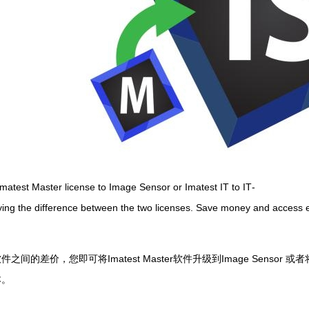
matest Master license to Image Sensor or Imatest IT to IT­
ying the difference between the two licenses. Save money and access e
间的差价，您即可将Imatest Master软件升级到Image Sensor 或
。