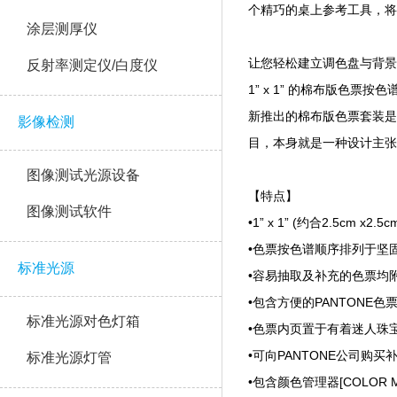
个精巧的桌上参考工具，将PAN
涂层测厚仪
让您轻松建立调色盘与背景气氛板
反射率测定仪/白度仪
1” x 1” 的棉布版色票按
新推出的棉布版色票套装是
影像检测
目，本身就是一种设计主张
图像测试光源设备
【特点】
图像测试软件
•1” x 1” (约合2.5cm
•色票按色谱顺序排列于坚
标准光源
•容易抽取及补充的色票均附
•包含方便的PANTONE
标准光源对色灯箱
•色票内页置于有着迷人珠
•可向PANTONE公司购买
标准光源灯管
•包含颜色管理器[COLOR 