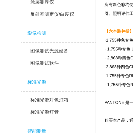
涂层测厚仪
所有新色彩均使用
引、照明评估
反射率测定仪/白度仪
【六本装包括
影像检测
·1,755种色专色
· 1,755种专色
图像测试光源设备
· 2,868种四色
图像测试软件
·2,868种四色C
·1,755种专色
标准光源
· 1,755种专
标准光源对色灯箱
PANTONE 是
标准光源灯管
购买本产品，通
智能测量