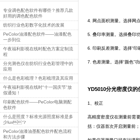
专业调色配色软件有哪些？推荐几款
好用的调色配色软件
4. 网点面积测量。选择网
纺织行业色彩数字化技术的发展
PeColor油漆配色软件——油漆配色
5. 叠印率测量。选择叠印功
一步到位
6. 印刷反差测量。选择“印
午夜福利影视在线时配色方案定制流
程
7. 色差测量。选择“颜色”
分光测色仪在纺织行业色彩管理中的
应用
什么是色彩梳理？色彩梳理及其应用
午夜福利影视在线时“十一国庆节”放
YD5010分光密度仪
假通知！
印刷配色软件——PeColor电脑测配
1、校正
色软件
什么是照度？标准光源照度标准是多
高精度密度仪在测量前需要校正
少lux？
括：仪器首次开启测量前
PeColor油漆油墨配色软件配色流程
和方法步骤
如果仪器测量口径有污渍和灰尘